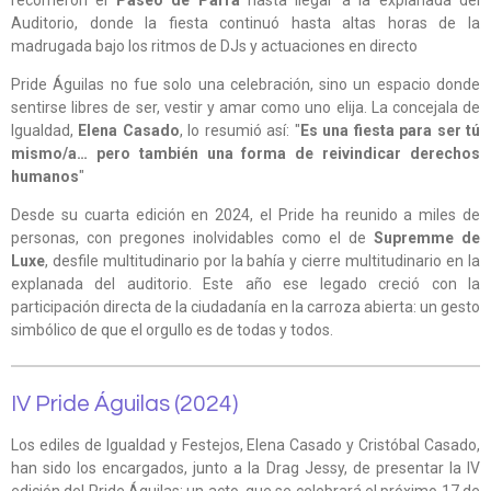
Auditorio, donde la fiesta continuó hasta altas horas de la
madrugada bajo los ritmos de DJs y actuaciones en directo
Pride Águilas no fue solo una celebración, sino un espacio donde
sentirse libres de ser, vestir y amar como uno elija. La concejala de
Igualdad,
Elena Casado
, lo resumió así: "
Es una fiesta para ser tú
mismo/a… pero también una forma de reivindicar derechos
humanos
"
Desde su cuarta edición en 2024, el Pride ha reunido a miles de
personas, con pregones inolvidables como el de
Supremme de
Luxe
, desfile multitudinario por la bahía y cierre multitudinario en la
explanada del auditorio. Este año ese legado creció con la
participación directa de la ciudadanía en la carroza abierta: un gesto
simbólico de que el orgullo es de todas y todos.
IV Pride Águilas (2024)
Los ediles de Igualdad y Festejos, Elena Casado y Cristóbal Casado,
han sido los encargados, junto a la Drag Jessy, de presentar la IV
edición del Pride Águilas; un acto, que se celebrará el próximo 17 de