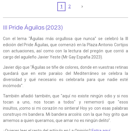
1
2
III Pride Águilas (2023)
Con el lema "Águilas más orgullosa que nunca" se celebró la III
edición del Pride Águilas, que comenzó en la Plaza Antonio Cortijos
con actuaciones, así como con la lectura del pregón que corrió a
cargo del aguileño Javier Yeste (Mr Gay España 2023).
Javier dijo que "Águilas se tiñe de colores, donde en vuestras retinas
quedará que en este paraíso del Mediterráneo se celebra la
diversidad y qué necesario es celebrarla para que nadie esté
incómodx".
También añadió también, que "aquí no existe ningún odio y si nos
tocan a uno, nos tocan a todos" y rememoró que "esos
insultos, ¡como si mi corazón no sintiera! Hoy yo con esas palabras
construyo mi bandera. Mi bandera arcoíris con la que hoy grito que
amemos a quien queramos, que amar no es ningún delito".
¿Quieres leer el resto del artículo en
La Opinión?
Entra aquí