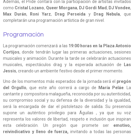
Además, el Pride contará con la participación de artistas invitados
como
Cristal Lozano
,
Queer Morgana
,
DJ Gordi Mad
,
DJ Vondee
,
Max Durán
,
Roni Yarz
,
Drag Perseida
y
Drag Nebula
, que
completarán una programación artística de gran nivel.
Programación
La programación comenzará a las
19:00 horas en la Plaza Antonio
Cortijos
, donde tendrán lugar las primeras actuaciones, sesiones
musicales y animación. Durante la tarde se celebrarán actuaciones
musicales, espectáculos drag y la esperada actuación de
Las
Jessis
, creando un ambiente festivo desde el primer momento.
Uno de los momentos más esperados de la jornada será el
pregón
del Orgullo
, que este año correrá a cargo de
María Peláe
. La
cantante y compositora malagueña, reconocida por su autenticidad,
su compromiso social y su defensa de la diversidad y la igualdad,
será la encargada de dar el pistoletazo de salida. Su presencia
supone un auténtico privilegio para Águilas , ya que su voz
representa los valores de libertad, respeto e inclusión que inspiran
esta celebración. Un pregón que promete ser
emotivo,
reivindicativo y lleno de fuerza,
invitando a todas las personas