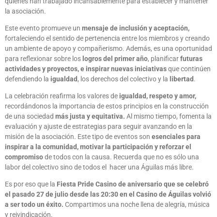
quienes han trabajado incansablemente para establecer y mantener
la asociación.
Este evento promueve un
mensaje de inclusión y aceptación,
fortaleciendo el sentido de pertenencia entre los miembros y creando
un ambiente de apoyo y compañerismo. Además, es una oportunidad
para reflexionar sobre los
logros del primer año
, planificar
futuras
actividades y proyectos, e inspirar nuevas iniciativas
que continúen
defendiendo la
igualdad
, los derechos del colectivo y la
libertad
.
La celebración reafirma los valores de
igualdad, respeto y amor,
recordándonos la importancia de estos principios en la construcción
de una sociedad
más justa y equitativa.
Al mismo tiempo, fomenta la
evaluación y ajuste de estrategias para seguir avanzando en la
misión de la asociación. Este tipo de eventos son
esenciales para
inspirar a la comunidad, motivar la participación y reforzar el
compromiso
de todos con la causa. Recuerda que no es sólo una
labor del colectivo sino de todos el hacer una Águilas más libre.
Es por eso que la
Fiesta Pride Casino de aniversario que se celebró
el pasado 27 de julio desde las 20:30 en el Casino de Águilas volvió
a ser todo un éxito.
Compartimos una noche llena de alegría, música
y reivindicación.