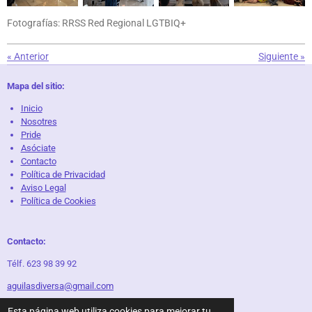
Fotografías: RRSS Red Regional LGTBIQ+
«
Anterior
Siguiente
»
Mapa del sitio:
Inicio
Nosotres
Pride
Asóciate
Contacto
Política de Privacidad
Aviso Legal
Política de Cookies
Contacto:
Télf. 623 98 39 92
aguilasdiversa@gmail.com
Esta página web utiliza cookies para mejorar tu